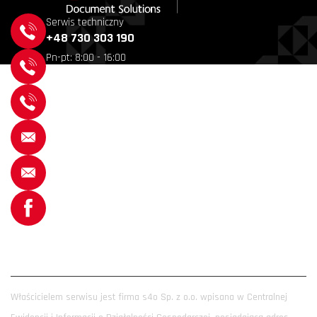
Serwis techniczny
+48 730 303 190
Pn-pt: 8:00 - 16:00
+48 530 340 233
Dział Handlowy
+48 730 303 120
Napisz do nas
kontakt@kyocera24.pl
Serwis
serwis@s4o.pl
Odwiedź nas na facebooku
Kyocera24.pl
informacje
Płatność i dostawa
Właścicielem serwisu jest firma s4o Sp. z o.o. wpisana w Centralnej