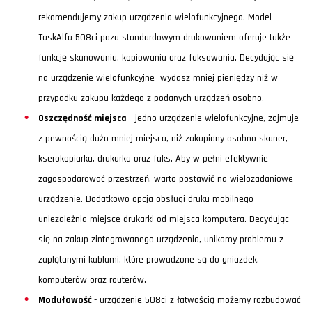
rekomendujemy zakup urządzenia wielofunkcyjnego. Model
TaskAlfa 508ci poza standardowym drukowaniem oferuje także
funkcję skanowania, kopiowania oraz faksowania. Decydując się
na urządzenie wielofunkcyjne wydasz mniej pieniędzy niż w
przypadku zakupu każdego z podanych urządzeń osobno.
Oszczędność miejsca
- jedno urządzenie wielofunkcyjne, zajmuje
z pewnością dużo mniej miejsca, niż zakupiony osobno skaner,
kserokopiarka, drukarka oraz faks. Aby w pełni efektywnie
zagospodarować przestrzeń, warto postawić na wielozadaniowe
urządzenie. Dodatkowo opcja obsługi druku mobilnego
uniezależnia miejsce drukarki od miejsca komputera. Decydując
się na zakup zintegrowanego urządzenia, unikamy problemu z
zaplątanymi kablami, które prowadzone są do gniazdek,
komputerów oraz routerów.
Modułowość
- urządzenie 508ci z łatwością możemy rozbudować